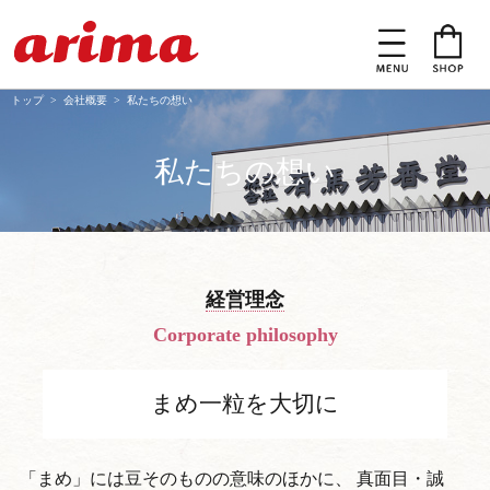
トップ
>
会社概要
> 私たちの想い
私たちの想い
経営理念
Corporate philosophy
まめ一粒を大切に
「まめ」には豆そのものの意味のほかに、
真面目・誠